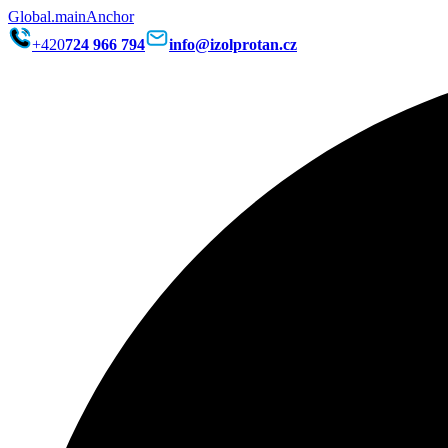
Global.mainAnchor
+420
724 966 794
info@izolprotan.cz