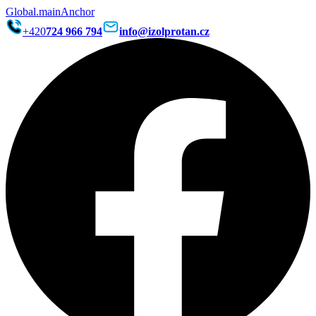
Global.mainAnchor
+420
724 966 794
info@izolprotan.cz