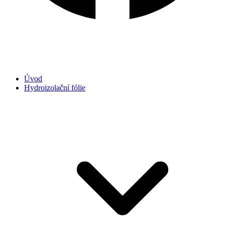
Úvod
Hydroizolační fólie