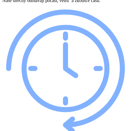
Naše střechy odolávají počasí, větru a zkoušce času.