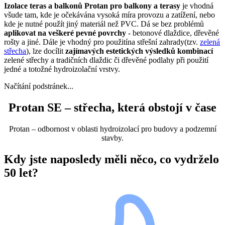
Izolace teras a balkonů Protan pro balkony a terasy
je vhodná
všude tam, kde je očekávána vysoká míra provozu a zatížení, nebo
kde je nutné použít jiný materiál než PVC. Dá se bez problémů
aplikovat na veškeré pevné povrchy
- betonové dlaždice, dřevěné
rošty a jiné. Dále je vhodný pro použitína střešní zahrady(tzv.
zelená
střecha
), lze docílit
zajímavých estetických výsledků kombinací
zelené střechy a tradičních dlaždic či dřevěné podlahy při použití
jedné a totožné hydroizolační vrstvy.
Načítání podstránek...
Protan SE – střecha, která obstojí v čase
Protan – odbornost v oblasti hydroizolací pro budovy a podzemní
stavby.
Kdy jste naposledy měli něco, co vydrželo
50 let?