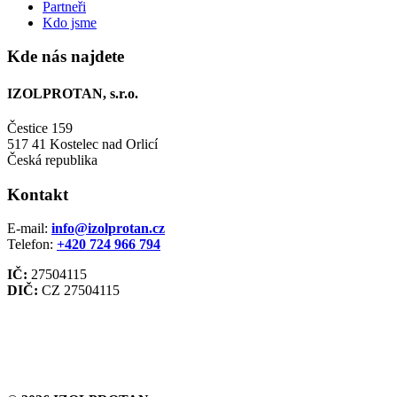
Partneři
Kdo jsme
Kde nás najdete
IZOLPROTAN, s.r.o.
Čestice 159
517 41 Kostelec nad Orlicí
Česká republika
Kontakt
E-mail:
info@izolprotan.cz
Telefon:
+420
724 966 794
IČ:
27504115
DIČ:
CZ 27504115