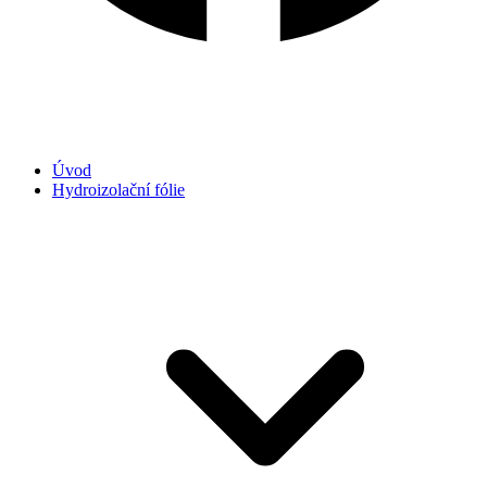
Úvod
Hydroizolační fólie