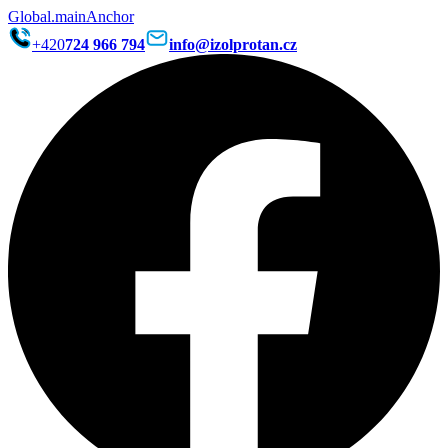
Global.mainAnchor
+420
724 966 794
info@izolprotan.cz