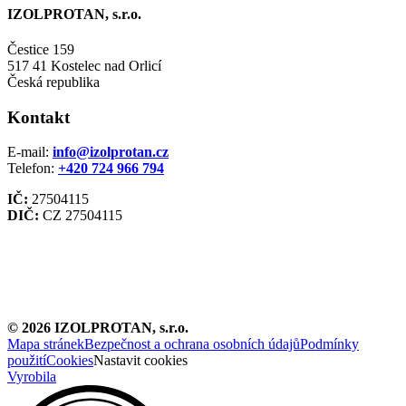
IZOLPROTAN, s.r.o.
Čestice 159
517 41 Kostelec nad Orlicí
Česká republika
Kontakt
E-mail:
info@izolprotan.cz
Telefon:
+420
724 966 794
IČ:
27504115
DIČ:
CZ 27504115
©
2026
IZOLPROTAN, s.r.o.
Mapa stránek
Bezpečnost a ochrana osobních údajů
Podmínky
použití
Cookies
Nastavit cookies
Vyrobila