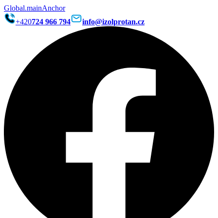
Global.mainAnchor
+420
724 966 794
info@izolprotan.cz