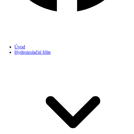
Úvod
Hydroizolační fólie