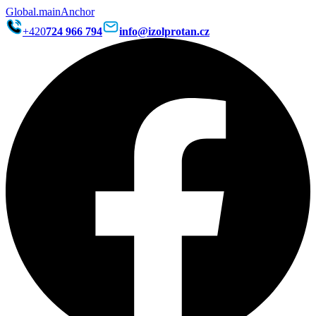
Global.mainAnchor
+420
724 966 794
info@izolprotan.cz