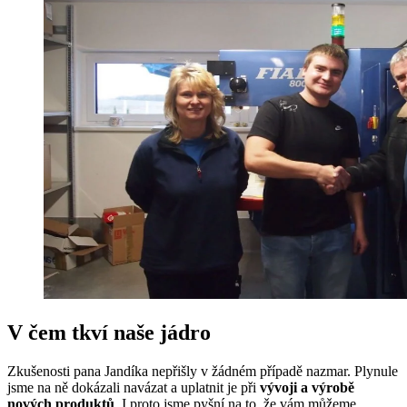
V čem tkví naše jádro
Zkušenosti pana Jandíka nepřišly v žádném případě nazmar. Plynule
jsme na ně dokázali navázat a uplatnit je při
vývoji a výrobě
nových produktů
. I proto jsme pyšní na to, že vám můžeme