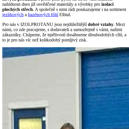
nabídnout dnes již osvědčené materiály a výrobky pro
izolaci
plochých střech
. A společně s nimi rádi poukazujeme i na sortiment
jezírkových
a
bazénových fólií
Elbtal.
Pro nás v IZOLPROTANU jsou nejdůležitější
dobré vztahy
. Mezi
námi, co zde pracujeme, s dodavateli a samozřejmě s vámi, našimi
zákazníky. Chápeme, že trpělivostí dosáhneme dlouhodobých cílů, a
to je pro nás víc než krátkodobý pomíjivý zisk.