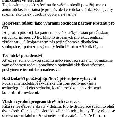
Funkčnost vs. elegance
To, že vám nepoteče střechou do vašeho obydlí považujeme za
automatické. Podstatná je pro nás ale i estetická stránka věci, tj. aby
střecha jako celek působila dobře a elegantně.
Izolprotan působí jako výhradní obchodní partner Protanu pro
ČR
Izolprotan působí jako partner norské značky Protan pro Českou
republiku již přes 20 let. Mnoho úspěšných projektů, realizací,
zkušeností. „S Izolprotanem nás pojí výborná a dlouholetá
spolupráce,“ potvrzuje výkonný ředitel Protan AS Erik Øyno.
Technické poradenství
Ať už se jedná o novou střechu nebo renovaci stávající, pomůžeme
vám odbornou radou, poradíme s optimální skladbou střechy a
poskytneme technické poradenství.
Naši izolatéři používají špičkové přístrojové vybavení
Používáme spolehlivé švýcarské přístroje pro svařování a
technologii horkého vzduchu, které procházejí pravidelnými
kontrolami a revizemi.
Vlastní výrobní program střešních tvarovek
Říká se, že ďábel je skrytý v detailu. Pro hydroizolace střech to platí
dvojnásob. Opracování sloupků zábradlí, rohy, kouty. Tady všude se
skrývá potenciální možnost netěsnosti a zatečení. Naše firma se