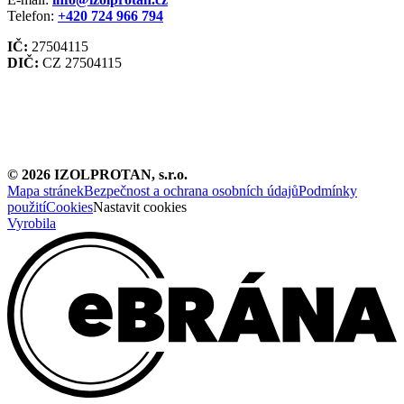
Telefon:
+420
724 966 794
IČ:
27504115
DIČ:
CZ 27504115
©
2026
IZOLPROTAN, s.r.o.
Mapa stránek
Bezpečnost a ochrana osobních údajů
Podmínky
použití
Cookies
Nastavit cookies
Vyrobila