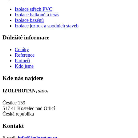
Izolace střech PVC
Izolace balkonů a teras
Izolace bazénů
Izolace jezírek a spodních staveb
Důležité informace
Ceníky
Reference
Partneři
Kdo jsme
Kde nás najdete
IZOLPROTAN, s.r.o.
Čestice 159
517 41 Kostelec nad Orlicí
Česká republika
Kontakt
E-mail:
info@izolprotan.cz