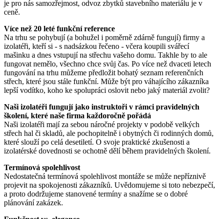
je pro nás samozřejmost, odvoz zbytků stavebního materiálu je v
ceně.
Více než 20 leté funkční reference
Na trhu se pohybují (a bohužel i poměrně zdárně fungují) firmy a
izolatéři, kteří si - s nadsázkou řečeno - včera koupili svářecí
mašinku a dnes vstupují na střechu vašeho domu. Takhle by to ale
fungovat nemělo, všechno chce svůj čas. Po více než dvaceti letech
fungování na trhu můžeme předložit bohatý seznam referenčních
střech, které jsou stále funkční. Může být pro váhajícího zákazníka
lepší vodítko, koho ke spolupráci oslovit nebo jaký materiál zvolit?
Naši izolatéři fungují jako instruktoři v rámci pravidelných
školení, které naše firma každoročně pořádá
Naši izolatéři mají za sebou náročné projekty v podobě velkých
střech hal či skladů, ale pochopitelně i obytných či rodinných domů,
které slouží po celá desetiletí. O svoje praktické zkušenosti a
izolatérské dovednosti se ochotně dělí během pravidelných školení.
Termínová spolehlivost
Nedostatečná termínová spolehlivost montáže se může nepříznivě
projevit na spokojenosti zákazníků. Uvědomujeme si toto nebezpečí,
a proto dodržujeme stanovené termíny a snažíme se o dobré
plánování zakázek.