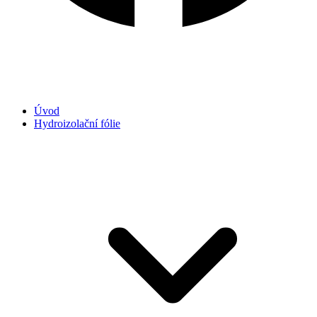
Úvod
Hydroizolační fólie