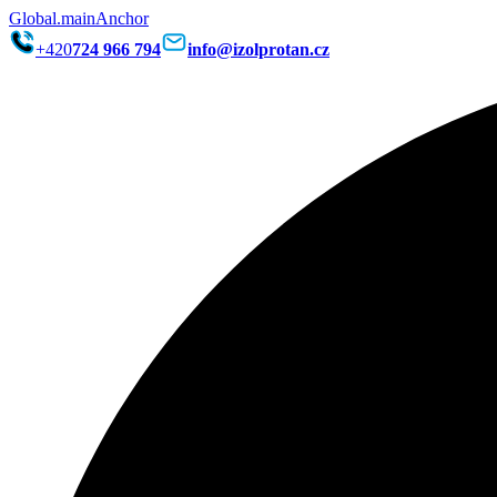
Global.mainAnchor
+420
724 966 794
info@izolprotan.cz