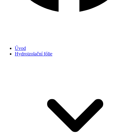
Úvod
Hydroizolační fólie