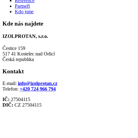
Reference
Partneři
Kdo jsme
Kde nás najdete
IZOLPROTAN, s.r.o.
Čestice 159
517 41 Kostelec nad Orlicí
Česká republika
Kontakt
E-mail:
info@izolprotan.cz
Telefon:
+420
724 966 794
IČ:
27504115
DIČ:
CZ 27504115