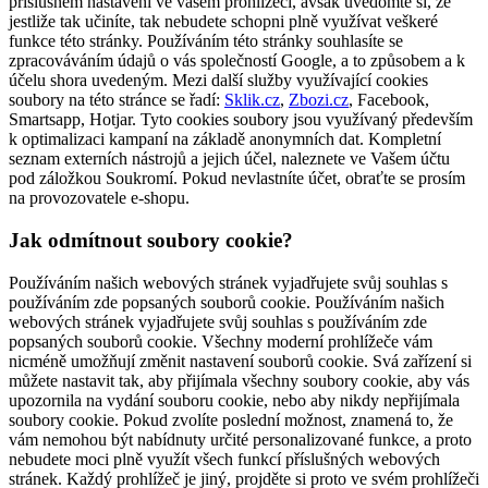
příslušném nastavení ve vašem prohlížeči, avšak uvědomte si, že
jestliže tak učiníte, tak nebudete schopni plně využívat veškeré
funkce této stránky. Používáním této stránky souhlasíte se
zpracováváním údajů o vás společností Google, a to způsobem a k
účelu shora uvedeným. Mezi další služby využívající cookies
soubory na této stránce se řadí:
Sklik.cz
,
Zbozi.cz
, Facebook,
Smartsapp, Hotjar. Tyto cookies soubory jsou využívaný především
k optimalizaci kampaní na základě anonymních dat. Kompletní
seznam externích nástrojů a jejich účel, naleznete ve Vašem účtu
pod záložkou Soukromí. Pokud nevlastníte účet, obraťte se prosím
na provozovatele e-shopu.
Jak odmítnout soubory cookie?
Používáním našich webových stránek vyjadřujete svůj souhlas s
používáním zde popsaných souborů cookie. Používáním našich
webových stránek vyjadřujete svůj souhlas s používáním zde
popsaných souborů cookie. Všechny moderní prohlížeče vám
nicméně umožňují změnit nastavení souborů cookie. Svá zařízení si
můžete nastavit tak, aby přijímala všechny soubory cookie, aby vás
upozornila na vydání souboru cookie, nebo aby nikdy nepřijímala
soubory cookie. Pokud zvolíte poslední možnost, znamená to, že
vám nemohou být nabídnuty určité personalizované funkce, a proto
nebudete moci plně využít všech funkcí příslušných webových
stránek. Každý prohlížeč je jiný, projděte si proto ve svém prohlížeči