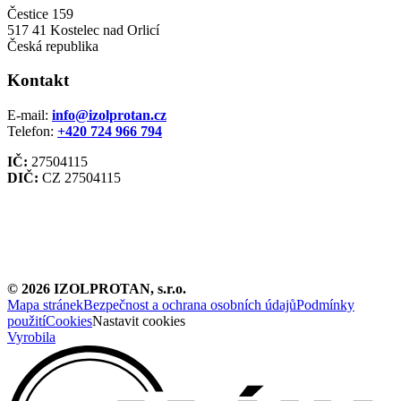
Čestice 159
517 41 Kostelec nad Orlicí
Česká republika
Kontakt
E-mail:
info@izolprotan.cz
Telefon:
+420
724 966 794
IČ:
27504115
DIČ:
CZ 27504115
©
2026
IZOLPROTAN, s.r.o.
Mapa stránek
Bezpečnost a ochrana osobních údajů
Podmínky
použití
Cookies
Nastavit cookies
Vyrobila