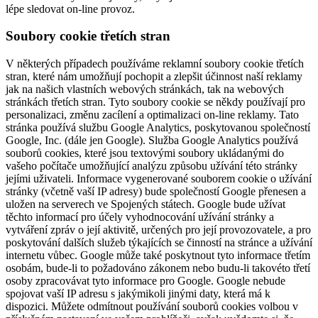
lépe sledovat on-line provoz.
Soubory cookie třetích stran
V některých případech používáme reklamní soubory cookie třetích
stran, které nám umožňují pochopit a zlepšit účinnost naší reklamy
jak na našich vlastních webových stránkách, tak na webových
stránkách třetích stran. Tyto soubory cookie se někdy používají pro
personalizaci, změnu zacílení a optimalizaci on-line reklamy. Tato
stránka používá službu Google Analytics, poskytovanou společností
Google, Inc. (dále jen Google). Služba Google Analytics používá
souborů cookies, které jsou textovými soubory ukládanými do
vašeho počítače umožňující analýzu způsobu užívání této stránky
jejími uživateli. Informace vygenerované souborem cookie o užívání
stránky (včetně vaší IP adresy) bude společností Google přenesen a
uložen na serverech ve Spojených státech. Google bude užívat
těchto informací pro účely vyhodnocování užívání stránky a
vytváření zpráv o její aktivitě, určených pro její provozovatele, a pro
poskytování dalších služeb týkajících se činností na stránce a užívání
internetu vůbec. Google může také poskytnout tyto informace třetím
osobám, bude-li to požadováno zákonem nebo budu-li takovéto třetí
osoby zpracovávat tyto informace pro Google. Google nebude
spojovat vaší IP adresu s jakýmikoli jinými daty, která má k
dispozici. Můžete odmítnout používání souborů cookies volbou v