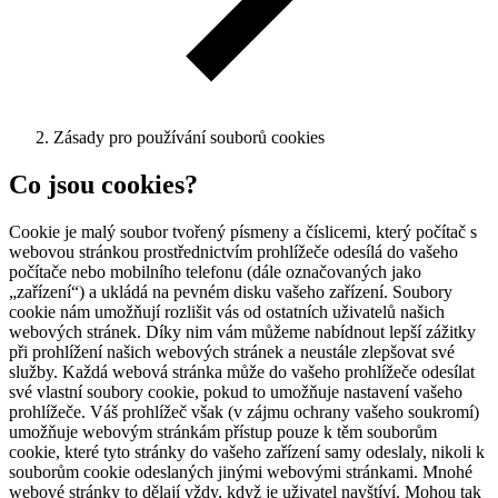
Zásady pro používání souborů cookies
Co jsou cookies?
Cookie je malý soubor tvořený písmeny a číslicemi, který počítač s
webovou stránkou prostřednictvím prohlížeče odesílá do vašeho
počítače nebo mobilního telefonu (dále označovaných jako
„zařízení“) a ukládá na pevném disku vašeho zařízení. Soubory
cookie nám umožňují rozlišit vás od ostatních uživatelů našich
webových stránek. Díky nim vám můžeme nabídnout lepší zážitky
při prohlížení našich webových stránek a neustále zlepšovat své
služby. Každá webová stránka může do vašeho prohlížeče odesílat
své vlastní soubory cookie, pokud to umožňuje nastavení vašeho
prohlížeče. Váš prohlížeč však (v zájmu ochrany vašeho soukromí)
umožňuje webovým stránkám přístup pouze k těm souborům
cookie, které tyto stránky do vašeho zařízení samy odeslaly, nikoli k
souborům cookie odeslaných jinými webovými stránkami. Mnohé
webové stránky to dělají vždy, když je uživatel navštíví. Mohou tak