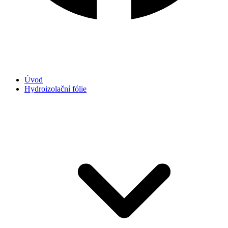
Úvod
Hydroizolační fólie