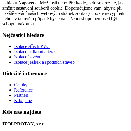
nabídku Nápověda, Možnosti nebo Předvolby, kde se dozvíte, jak
změnit nastavení souborů cookie. Doporučujeme vám, abyste při
navštěvování našich webových stránek soubory cookie nevypínali,
neboť v takovém případě byste na našem eshopu nemuseli být
schopni nakoupit.
Nejčastěji hledáte
Izolace střech PVC
Izolace balkonů a teras
Izolace bazénů
Izolace jezírek a spodních staveb
Důležité informace
Ceníky
Reference
Partneři
Kdo jsme
Kde nás najdete
IZOLPROTAN, s.r.o.