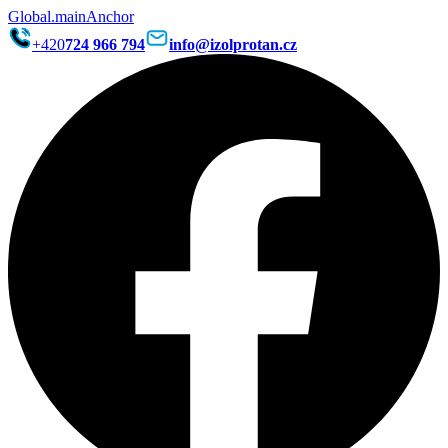
Global.mainAnchor
+420
724 966 794
info@izolprotan.cz