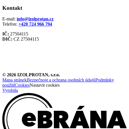
Kontakt
E-mail:
info@izolprotan.cz
Telefon:
+420
724 966 794
IČ:
27504115
DIČ:
CZ 27504115
©
2026
IZOLPROTAN, s.r.o.
Mapa stránek
Bezpečnost a ochrana osobních údajů
Podmínky
použití
Cookies
Nastavit cookies
Vyrobila