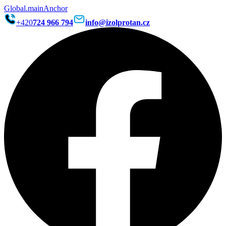
Global.mainAnchor
+420
724 966 794
info@izolprotan.cz