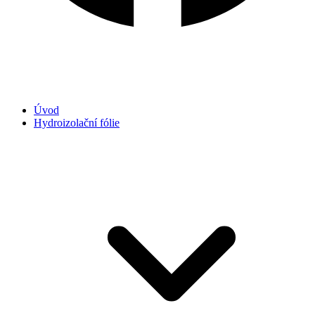
Úvod
Hydroizolační fólie