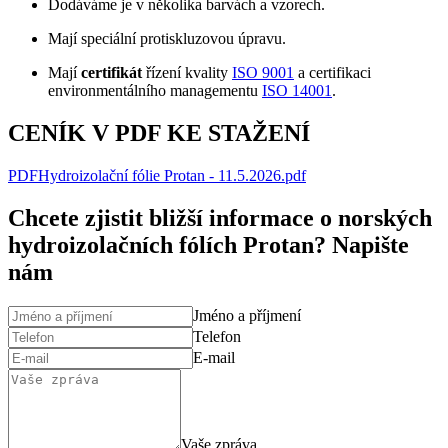
Dodáváme je v několika barvách a vzorech.
Mají speciální protiskluzovou úpravu.
Mají
certifikát
řízení kvality
ISO 9001
a certifikaci
environmentálního managementu
ISO 14001
.
CENÍK V PDF KE STAŽENÍ
PDF
Hydroizolační fólie Protan - 11.5.2026
.
pdf
Chcete zjistit bližší informace o norských
hydroizolačních fólích Protan? Napište
nám
Jméno a příjmení
Telefon
E-mail
Vaše zpráva