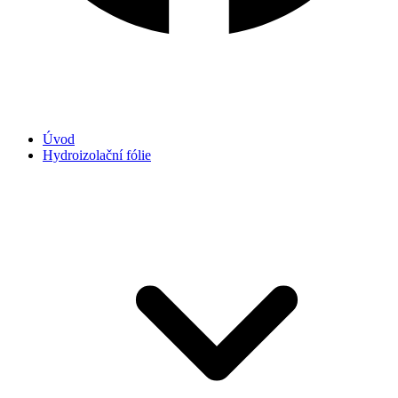
Úvod
Hydroizolační fólie