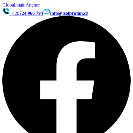
Global.mainAnchor
+420
724 966 794
info@izolprotan.cz