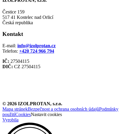
IZOLPROTAN, s.r.o.
Čestice 159
517 41 Kostelec nad Orlicí
Česká republika
Kontakt
E-mail:
info@izolprotan.cz
Telefon:
+420
724 966 794
IČ:
27504115
DIČ:
CZ 27504115
©
2026
IZOLPROTAN, s.r.o.
Mapa stránek
Bezpečnost a ochrana osobních údajů
Podmínky
použití
Cookies
Nastavit cookies
Vyrobila