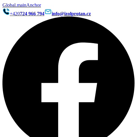
Global.mainAnchor
+420
724 966 794
info@izolprotan.cz