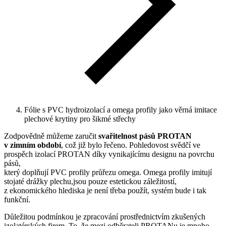
Fólie s PVC hydroizolací a omega profily jako věrná imitace
plechové krytiny pro šikmé střechy
Zodpovědně můžeme zaručit
svařitelnost pásů PROTAN
v zimním období
, což již bylo řečeno. Pohledovost svědčí ve
prospěch izolací PROTAN díky vynikajícímu designu na povrchu
pásů,
který doplňují PVC profily průřezu omega. Omega profily imitují
stojaté drážky plechu,jsou pouze estetickou záležitostí,
z ekonomického hlediska je není třeba použít, systém bude i tak
funkční.
Důležitou podmínkou je zpracování prostřednictvím zkušených
izolatérských firem. To, že mezi odběrateli PROTANu je mnoho