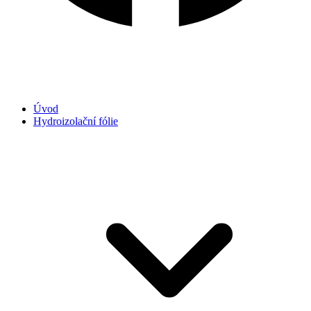
Úvod
Hydroizolační fólie