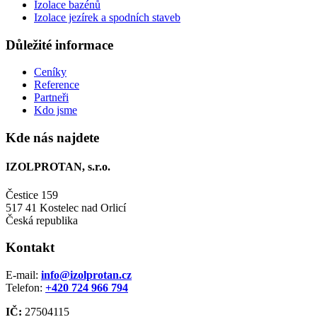
Izolace bazénů
Izolace jezírek a spodních staveb
Důležité informace
Ceníky
Reference
Partneři
Kdo jsme
Kde nás najdete
IZOLPROTAN, s.r.o.
Čestice 159
517 41 Kostelec nad Orlicí
Česká republika
Kontakt
E-mail:
info@izolprotan.cz
Telefon:
+420
724 966 794
IČ:
27504115