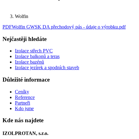
Wolfin
PDF
Wolfin GWSK DA přechodový pás - údaje o výrobku
.
pdf
Nejčastěji hledáte
Izolace střech PVC
Izolace balkonů a teras
Izolace bazénů
Izolace jezírek a spodních staveb
Důležité informace
Ceníky
Reference
Partneři
Kdo jsme
Kde nás najdete
IZOLPROTAN, s.r.o.