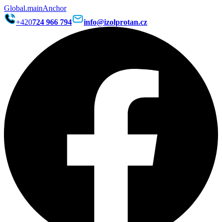
Global.mainAnchor
+420
724 966 794
info@izolprotan.cz