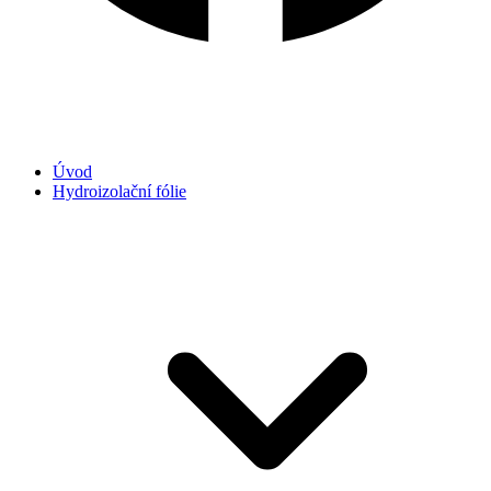
Úvod
Hydroizolační fólie