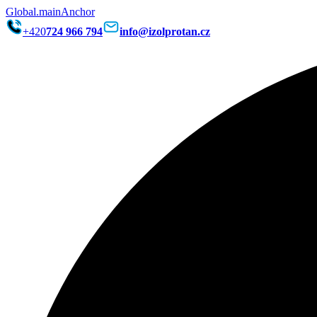
Global.mainAnchor
+420
724 966 794
info@izolprotan.cz