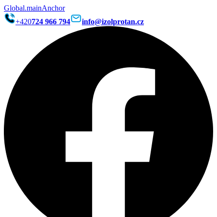
Global.mainAnchor
+420
724 966 794
info@izolprotan.cz