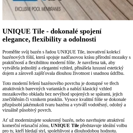
UNIQUE Tile - dokonalé spojení
elegance, flexibility a odolnosti
Proměňte svůj bazén s řadou UNIQUE Tile, inovativní kolekcí
bazénových fólií, která spojuje nadčasovou krásu přírodní mozaiky s
praktičností a flexibilitou moderní fólie. Je navržena tak, aby
vytvářela jednolitý a elegantní vzhled, přinášela luxusní estetický
dojem a zároveň zajišťovala dlouhou životnost i snadnou údržbu.
Toto moderní řešení bazénového povrchu je dostupné ve třech
atraktivních barevných variantách a nabízí klasický vzhled
mozaikového obkladu bez nevýhod spojených se spárami, jejich
znečištěním či vznikem prasklin. Vysoce kvalitní fólie se dokonale
přizpůsobí jakémukoli tvaru bazénu a vytváří vodotěsný, odolný a
vizuálně působivý povrch.
Ať už modernizujete soukromý bazén, nebo navrhujete atraktivní
komerční relaxační zónu,
UNIQUE Tile
představuje ideální volbu
pro ty, kteří hledají styl, spolehlivost a dlouhodobou hodnotu.