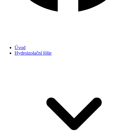
Úvod
Hydroizolační fólie