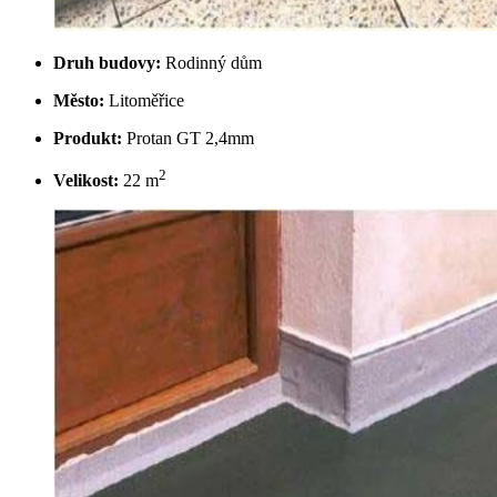
Druh budovy:
Rodinný dům
Město:
Litoměřice
Produkt:
Protan GT 2,4mm
2
Velikost:
22 m