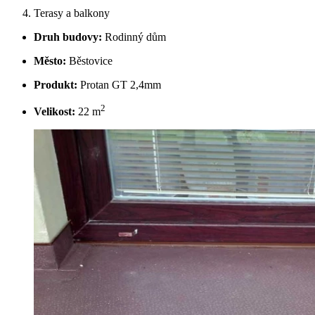
Terasy a balkony
Druh budovy:
Rodinný dům
Město:
Běstovice
Produkt:
Protan GT 2,4mm
2
Velikost:
22 m