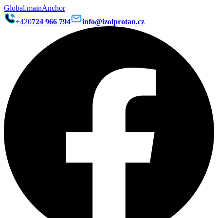
Global.mainAnchor
+420
724 966 794
info@izolprotan.cz