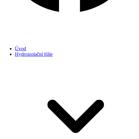
Úvod
Hydroizolační fólie