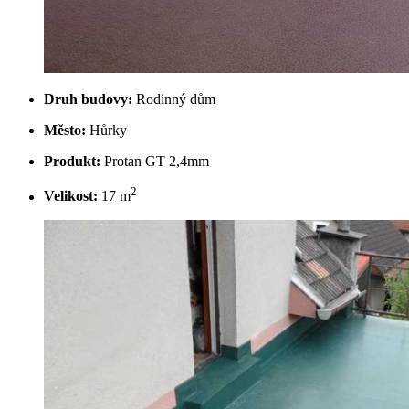
Druh budovy:
Rodinný dům
Město:
Hůrky
Produkt:
Protan GT 2,4mm
2
Velikost:
17 m