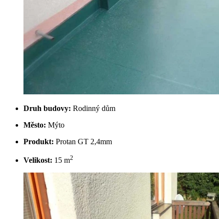
Druh budovy:
Rodinný dům
Město:
Mýto
Produkt:
Protan GT 2,4mm
2
Velikost:
15 m