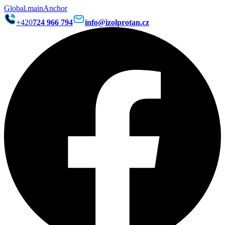
Global.mainAnchor
+420
724 966 794
info@izolprotan.cz