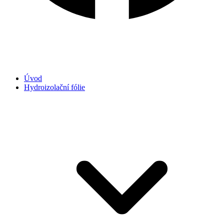
Úvod
Hydroizolační fólie