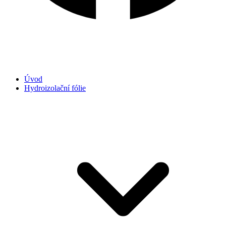
Úvod
Hydroizolační fólie