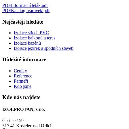
PDF
Informační leták
.
pdf
PDF
Katalog tvarovek
.
pdf
Nejčastěji hledáte
Izolace střech PVC
Izolace balkonů a teras
Izolace bazénů
Izolace jezírek a spodních staveb
Důležité informace
Ceníky
Reference
Partneři
Kdo jsme
Kde nás najdete
IZOLPROTAN, s.r.o.
Čestice 159
517 41 Kostelec nad Orlicí