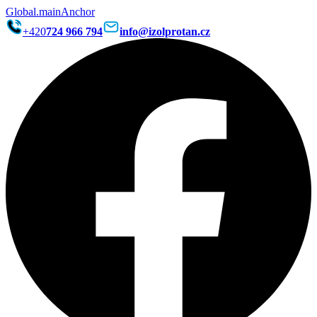
Global.mainAnchor
+420
724 966 794
info@izolprotan.cz