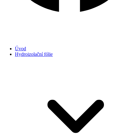
Úvod
Hydroizolační fólie