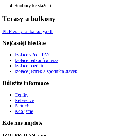
Soubory ke stažení
Terasy a balkony
PDF
terasy_a_balkony
.
pdf
Nejčastěji hledáte
Izolace střech PVC
Izolace balkonů a teras
Izolace bazénů
Izolace jezírek a spodních staveb
Důležité informace
Ceníky
Reference
Partneři
Kdo jsme
Kde nás najdete
IZOLPROTAN, s.r.o.