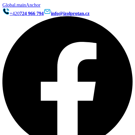
Global.mainAnchor
+420
724 966 794
info@izolprotan.cz