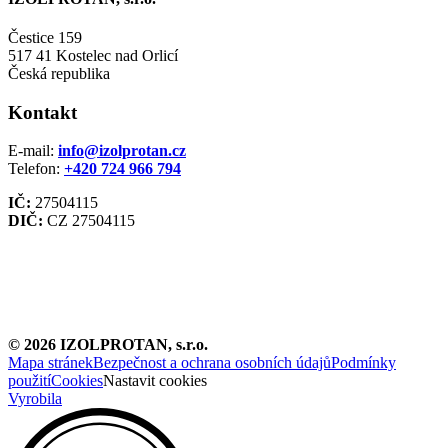
Čestice 159
517 41 Kostelec nad Orlicí
Česká republika
Kontakt
E-mail:
info@izolprotan.cz
Telefon:
+420
724 966 794
IČ:
27504115
DIČ:
CZ 27504115
©
2026
IZOLPROTAN, s.r.o.
Mapa stránek
Bezpečnost a ochrana osobních údajů
Podmínky
použití
Cookies
Nastavit cookies
Vyrobila