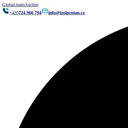
Global.mainAnchor
+420
724 966 794
info@izolprotan.cz