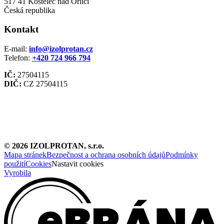
517 41 Kostelec nad Orlicí
Česká republika
Kontakt
E-mail:
info@izolprotan.cz
Telefon:
+420
724 966 794
IČ:
27504115
DIČ:
CZ 27504115
©
2026
IZOLPROTAN, s.r.o.
Mapa stránek
Bezpečnost a ochrana osobních údajů
Podmínky
použití
Cookies
Nastavit cookies
Vyrobila