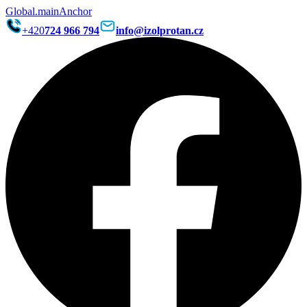
Global.mainAnchor
+420
724 966 794
info@izolprotan.cz