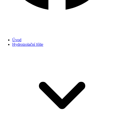
Úvod
Hydroizolační fólie