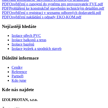
PDF
Osvědčení o zapojení do systému pro provozovatele FVE
.
pdf
PDF
Prohlášení ke konstrukčně stavebním technickým detailům
.
pdf
PDF
Osvědčení o registraci v seznamu odborných dodavatelů
.
pdf
PDF
Osvědčení nakládání s odpady EKO-KOM
.
pdf
Nejčastěji hledáte
Izolace střech PVC
Izolace balkonů a teras
Izolace bazénů
Izolace jezírek a spodních staveb
Důležité informace
Ceníky
Reference
Partneři
Kdo jsme
Kde nás najdete
IZOLPROTAN, s.r.o.