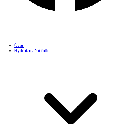
Úvod
Hydroizolační fólie