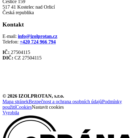
Čestice 159
517 41 Kostelec nad Orlicí
Česká republika
Kontakt
E-mail:
info@izolprotan.cz
Telefon:
+420
724 966 794
IČ:
27504115
DIČ:
CZ 27504115
©
2026
IZOLPROTAN, s.r.o.
Mapa stránek
Bezpečnost a ochrana osobních údajů
Podmínky
použití
Cookies
Nastavit cookies
Vyrobila