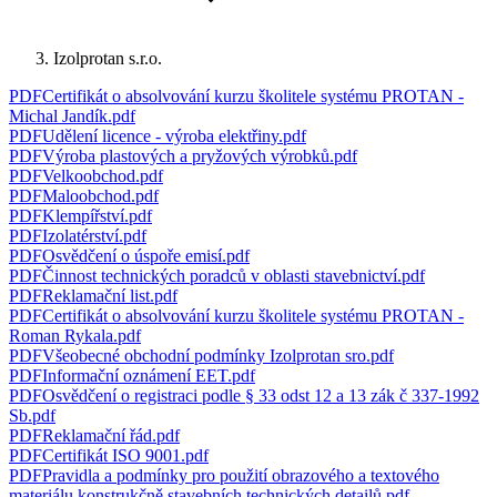
Izolprotan s.r.o.
PDF
Certifikát o absolvování kurzu školitele systému PROTAN -
Michal Jandík
.
pdf
PDF
Udělení licence - výroba elektřiny
.
pdf
PDF
Výroba plastových a pryžových výrobků
.
pdf
PDF
Velkoobchod
.
pdf
PDF
Maloobchod
.
pdf
PDF
Klempířství
.
pdf
PDF
Izolatérství
.
pdf
PDF
Osvědčení o úspoře emisí
.
pdf
PDF
Činnost technických poradců v oblasti stavebnictví
.
pdf
PDF
Reklamační list
.
pdf
PDF
Certifikát o absolvování kurzu školitele systému PROTAN -
Roman Rykala
.
pdf
PDF
Všeobecné obchodní podmínky Izolprotan sro
.
pdf
PDF
Informační oznámení EET
.
pdf
PDF
Osvědčení o registraci podle § 33 odst 12 a 13 zák č 337-1992
Sb
.
pdf
PDF
Reklamační řád
.
pdf
PDF
Certifikát ISO 9001
.
pdf
PDF
Pravidla a podmínky pro použití obrazového a textového
materiálu konstrukčně stavebních technických detailů
.
pdf