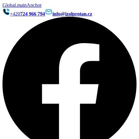
Global.mainAnchor
+420
724 966 794
info@izolprotan.cz