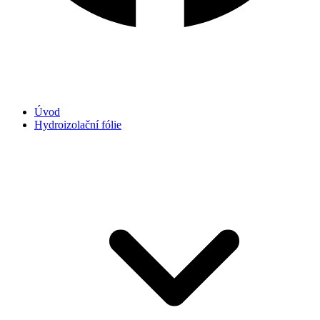
Úvod
Hydroizolační fólie