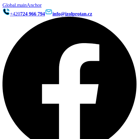
Global.mainAnchor
+420
724 966 794
info@izolprotan.cz