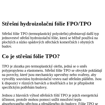
Střešní hydroizolační fólie FPO/TPO
Střešní fólie TPO (termoplastický polyolefin) představují další typ
jednovrstvé střešní hydroizolační fólie, která se běžně používá na
plochých a nízko spádových střechách komerčních i obytných
budov.
Co je střešní fólie TPO?
TPO je zkratka pro termoplastický olefin, jedná se o směs
polypropylenu a elastomeru. Střešní fólie TPO se obvykle pokládají
na povrchy, které jsou mechanicky upevněny nebo svařeny, aby
vytvořily souvislou hydroizolační vrstvu nad střešním pláštěm. Jsou
k dispozici v různých barvách a tloušťkách a lze je přizpůsobit
specifickým potřebám budovy.
Jednou z hlavních výhod střešních fólií TPO je jejich energetická
účinnost, protože mohou pomoci snížit množství tepla
absorbovaného střechou a přenášeného do budovy. Fólie TPO se