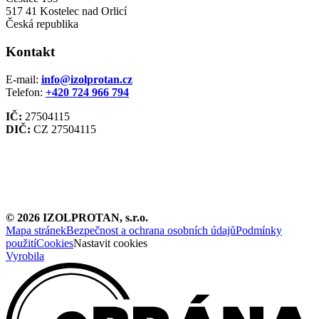
517 41 Kostelec nad Orlicí
Česká republika
Kontakt
E-mail:
info@izolprotan.cz
Telefon:
+420
724 966 794
IČ:
27504115
DIČ:
CZ 27504115
©
2026
IZOLPROTAN, s.r.o.
Mapa stránek
Bezpečnost a ochrana osobních údajů
Podmínky
použití
Cookies
Nastavit cookies
Vyrobila