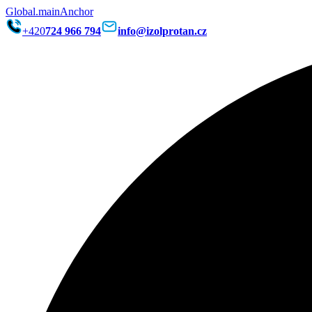
Global.mainAnchor
+420
724 966 794
info@izolprotan.cz