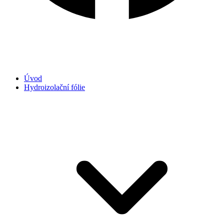
Úvod
Hydroizolační fólie