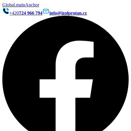
Global.mainAnchor
+420
724 966 794
info@izolprotan.cz