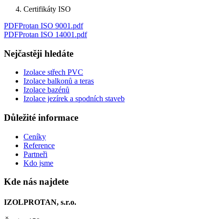
Certifikáty ISO
PDF
Protan ISO 9001
.
pdf
PDF
Protan ISO 14001
.
pdf
Nejčastěji hledáte
Izolace střech PVC
Izolace balkonů a teras
Izolace bazénů
Izolace jezírek a spodních staveb
Důležité informace
Ceníky
Reference
Partneři
Kdo jsme
Kde nás najdete
IZOLPROTAN, s.r.o.