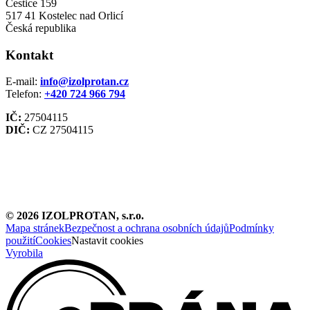
Čestice 159
517 41 Kostelec nad Orlicí
Česká republika
Kontakt
E-mail:
info@izolprotan.cz
Telefon:
+420
724 966 794
IČ:
27504115
DIČ:
CZ 27504115
©
2026
IZOLPROTAN, s.r.o.
Mapa stránek
Bezpečnost a ochrana osobních údajů
Podmínky
použití
Cookies
Nastavit cookies
Vyrobila