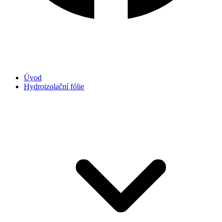
Úvod
Hydroizolační fólie