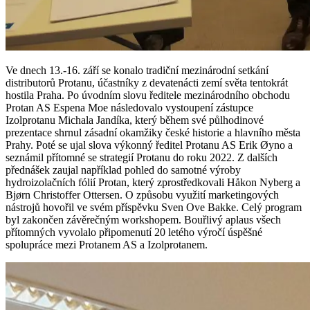
Ve dnech 13.-16. září se konalo tradiční mezinárodní setkání
distributorů Protanu, účastníky z devatenácti zemí světa tentokrát
hostila Praha. Po úvodním slovu ředitele mezinárodního obchodu
Protan AS Espena Moe následovalo vystoupení zástupce
Izolprotanu Michala Jandíka, který během své půlhodinové
prezentace shrnul zásadní okamžiky české historie a hlavního města
Prahy. Poté se ujal slova výkonný ředitel Protanu AS Erik Øyno a
seznámil přítomné se strategií Protanu do roku 2022. Z dalších
přednášek zaujal například pohled do samotné výroby
hydroizolačních fólií Protan, který zprostředkovali Håkon Nyberg a
Bjørn Christoffer Ottersen. O způsobu využití marketingových
nástrojů hovořil ve svém příspěvku Sven Ove Bakke. Celý program
byl zakončen závěrečným workshopem. Bouřlivý aplaus všech
přítomných vyvolalo připomenutí 20 letého výročí úspěšné
spolupráce mezi Protanem AS a Izolprotanem.