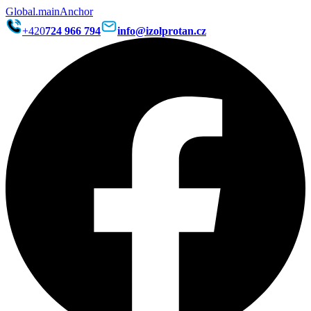
Global.mainAnchor
+420
724 966 794
info@izolprotan.cz