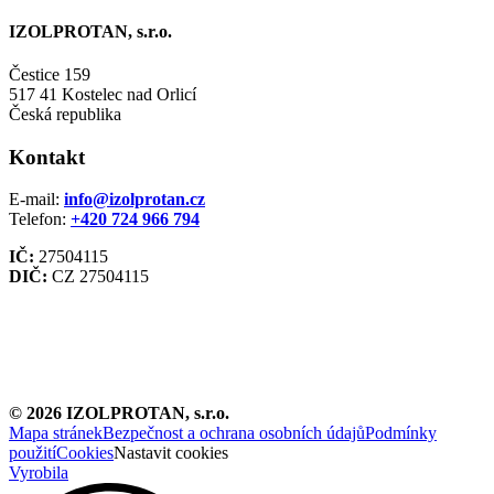
IZOLPROTAN, s.r.o.
Čestice 159
517 41 Kostelec nad Orlicí
Česká republika
Kontakt
E-mail:
info@izolprotan.cz
Telefon:
+420
724 966 794
IČ:
27504115
DIČ:
CZ 27504115
©
2026
IZOLPROTAN, s.r.o.
Mapa stránek
Bezpečnost a ochrana osobních údajů
Podmínky
použití
Cookies
Nastavit cookies
Vyrobila