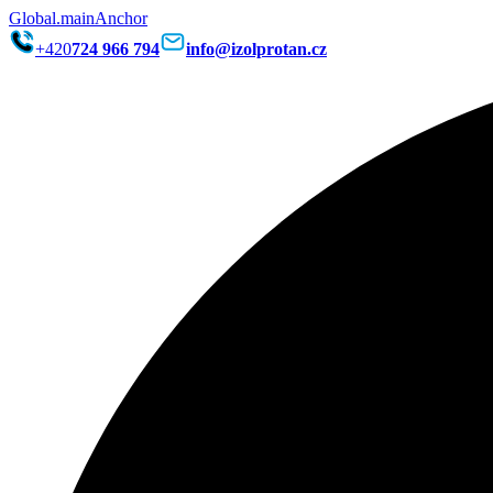
Global.mainAnchor
+420
724 966 794
info@izolprotan.cz