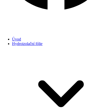
Úvod
Hydroizolační fólie