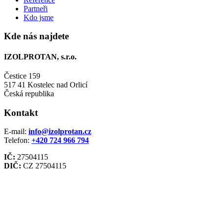
Partneři
Kdo jsme
Kde nás najdete
IZOLPROTAN, s.r.o.
Čestice 159
517 41 Kostelec nad Orlicí
Česká republika
Kontakt
E-mail:
info@izolprotan.cz
Telefon:
+420
724 966 794
IČ:
27504115
DIČ:
CZ 27504115