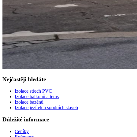
Nejčastěji hledáte
Izolace střech PVC
Izolace balkonů a teras
Izolace bazénů
Izolace jezírek a spodních staveb
Důležité informace
Ceníky
Reference