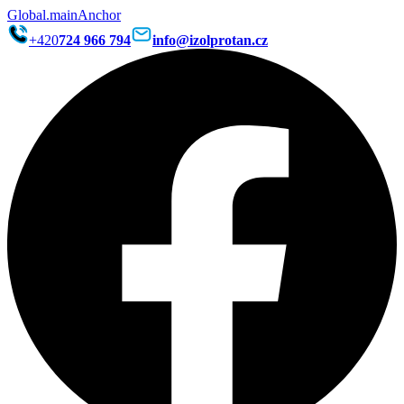
Global.mainAnchor
+420
724 966 794
info@izolprotan.cz