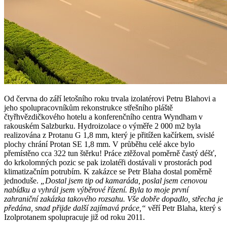
Od června do září letošního roku trvala izolatérovi Petru Blahovi a
jeho spolupracovníkům rekonstrukce střešního pláště
čtyřhvězdičkového hotelu a konferenčního centra Wyndham v
rakouském Salzburku. Hydroizolace o výměře 2 000 m2 byla
realizována z Protanu G 1,8 mm, který je přitížen kačírkem, svislé
plochy chrání Protan SE 1,8 mm. V průběhu celé akce bylo
přemístěno cca 322 tun štěrku! Práce ztěžoval poměrně častý déšť,
do krkolomných pozic se pak izolatéři dostávali v prostorách pod
klimatizačním potrubím. K zakázce se Petr Blaha dostal poměrně
jednoduše.
„Dostal jsem tip od kamaráda, poslal jsem cenovou
nabídku a vyhrál jsem výběrové řízení. Byla to moje první
zahraniční zakázka takového rozsahu. Vše dobře dopadlo, střecha je
předána, snad přijde další zajímavá práce,“
věří Petr Blaha, který s
Izolprotanem spolupracuje již od roku 2011.