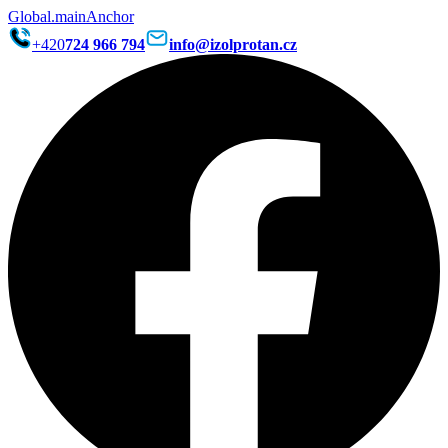
Global.mainAnchor
+420
724 966 794
info@izolprotan.cz