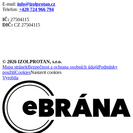
E-mail:
info@izolprotan.cz
Telefon:
+420
724 966 794
IČ:
27504115
DIČ:
CZ 27504115
©
2026
IZOLPROTAN, s.r.o.
Mapa stránek
Bezpečnost a ochrana osobních údajů
Podmínky
použití
Cookies
Nastavit cookies
Vyrobila