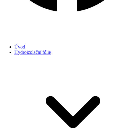
Úvod
Hydroizolační fólie