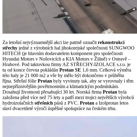
Za letošní nejvýznamnější akci lze patrně označit
rekonstrukci
střechy
jedné z výrobních hal jihokorejské společnosti SUNGWOO
HITECH (je hlavním dodavatelem komponent pro společnosti
Hyundai Motors v Nošovicích a KIA Motors v Žilině) v Ostravě -
Hrabové. Pod taktovkou firmy AZ STŘECHY-IZOLACE s.r.o. je
tu od konce června pokládán
Protan SE
1,6 mm. Celková výměra
této haly je 21 000 m2 a vše by mělo být dokončeno v průběhu
října. Střešní fólie
Protan
byly vyvinuty tak, aby se vyrovnaly i těm
nejnepříznivějším povětrnostním a klimatickým podmínkám.
Dosahují životnosti přesahující 30 let. Norská firma
Protan
byla
založena před více než 75 lety a patří mezi trojici největších výrobců
hydroizolačních
střešních
pásů z PVC.
Protan
a Izolprotan letos
slaví dvacetileté výročí úspěšné spolupráce na českém trhu.