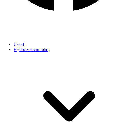
Úvod
Hydroizolační fólie