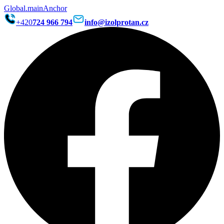
Global.mainAnchor
+420
724 966 794
info@izolprotan.cz