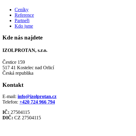
Ceníky
Reference
Partneři
Kdo jsme
Kde nás najdete
IZOLPROTAN, s.r.o.
Čestice 159
517 41 Kostelec nad Orlicí
Česká republika
Kontakt
E-mail:
info@izolprotan.cz
Telefon:
+420
724 966 794
IČ:
27504115
DIČ:
CZ 27504115