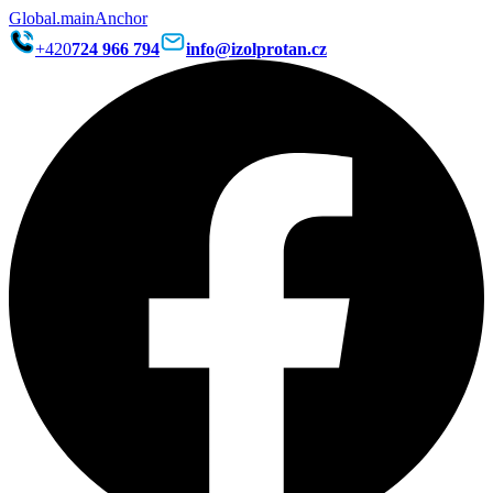
Global.mainAnchor
+420
724 966 794
info@izolprotan.cz