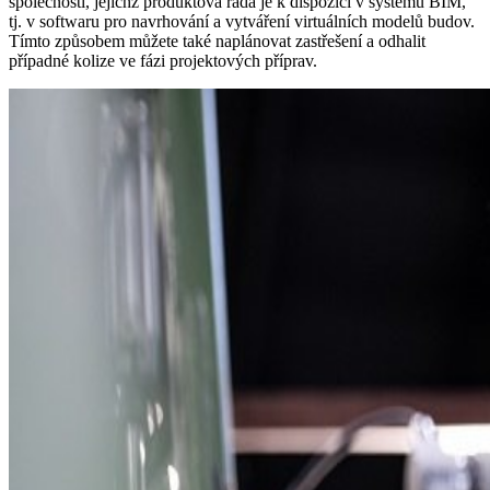
společností, jejichž produktová řada je k dispozici v systému BIM,
tj. v softwaru pro navrhování a vytváření virtuálních modelů budov.
Tímto způsobem můžete také naplánovat zastřešení a odhalit
případné kolize ve fázi projektových příprav.