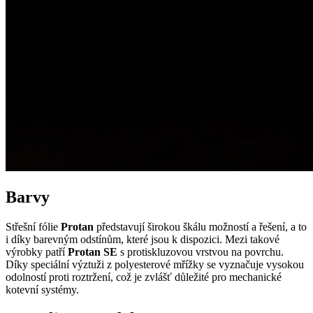
Barvy
Střešní fólie
Protan
představují širokou škálu možností a řešení, a to
i díky barevným odstínům, které jsou k dispozici. Mezi takové
výrobky patří
Protan SE
s protiskluzovou vrstvou na povrchu.
Díky speciální výztuži z polyesterové mřížky se vyznačuje vysokou
odolností proti roztržení, což je zvlášť důležité pro mechanické
kotevní systémy.