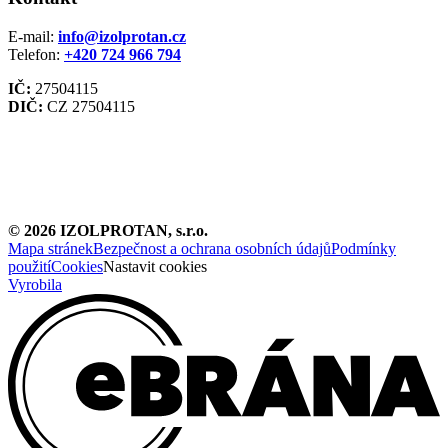
E-mail:
info@izolprotan.cz
Telefon:
+420
724 966 794
IČ:
27504115
DIČ:
CZ 27504115
©
2026
IZOLPROTAN, s.r.o.
Mapa stránek
Bezpečnost a ochrana osobních údajů
Podmínky
použití
Cookies
Nastavit cookies
Vyrobila