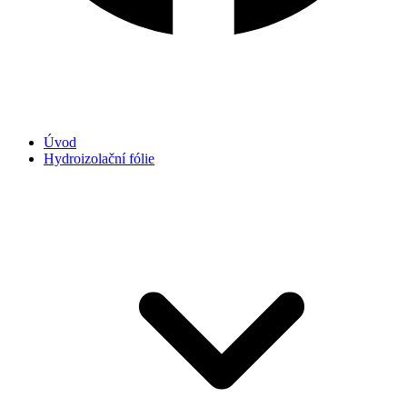
Úvod
Hydroizolační fólie