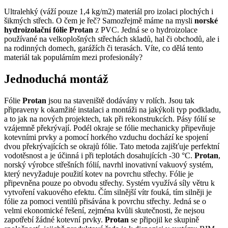
Ultralehký (váží pouze 1,4 kg/m2) materiál pro izolaci plochých i
šikmých střech. O čem je řeč? Samozřejmě máme na mysli
norské
hydroizolační fólie Protan
z PVC. Jedná se o hydroizolace
používané na velkoplošných střechách skladů, hal či obchodů, ale i
na rodinných domech, garážích či terasách. Víte, co dělá tento
materiál tak populárním mezi profesionály?
Jednoduchá montáž
Fólie
Protan
jsou na staveniště dodávány v rolích. Jsou tak
připraveny k okamžité instalaci a montáži na jakýkoli typ podkladu,
a to jak na nových projektech, tak při rekonstrukcích. Pásy fólií se
vzájemně překrývají. Podél okraje se fólie mechanicky připevňuje
kotevními prvky a pomocí horkého vzduchu dochází ke spojení
dvou překrývajících se okrajů fólie. Tato metoda zajišťuje perfektní
vodotěsnost a je účinná i při teplotách dosahujících -30 °C.
Protan
,
norský výrobce střešních fólií, navrhl inovativní vakuový systém,
který nevyžaduje použití kotev na povrchu střechy. Fólie je
připevněna pouze po obvodu střechy. Systém využívá síly větru k
vytvoření vakuového efektu. Čím silnější vítr fouká, tím silněji je
fólie za pomoci ventilů přisávána k povrchu střechy. Jedná se o
velmi ekonomické řešení, zejména kvůli skutečnosti, že nejsou
zapotřebí žádné kotevní prvky.
Protan
se připojil ke skupině