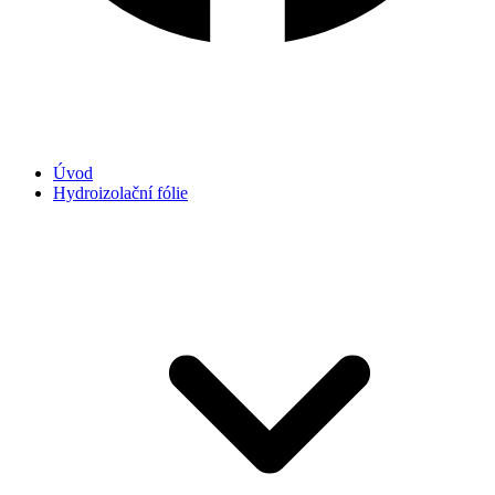
Úvod
Hydroizolační fólie