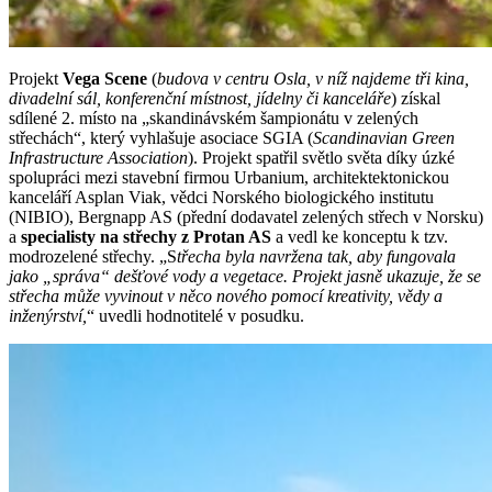
Projekt
Vega Scene
(
budova v centru Osla, v níž najdeme tři kina,
divadelní sál, konferenční místnost, jídelny či kanceláře
) získal
sdílené 2. místo na „skandinávském šampionátu v zelených
střechách“, který vyhlašuje asociace SGIA (
Scandinavian Green
Infrastructure Association
). Projekt spatřil světlo světa díky úzké
spolupráci mezi stavební firmou Urbanium, architektektonickou
kanceláří Asplan Viak, vědci Norského biologického institutu
(NIBIO), Bergnapp AS (přední dodavatel zelených střech v Norsku)
a
specialisty na střechy z Protan AS
a vedl ke konceptu k tzv.
modrozelené střechy. „S
třecha byla navržena tak, aby fungovala
jako „správa“ dešťové vody a vegetace. Projekt jasně ukazuje, že se
střecha může vyvinout v něco nového pomocí kreativity, vědy a
inženýrství,
“ uvedli hodnotitelé v posudku.