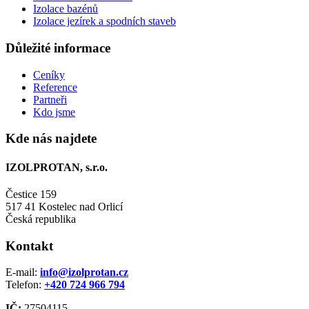
Izolace bazénů
Izolace jezírek a spodních staveb
Důležité informace
Ceníky
Reference
Partneři
Kdo jsme
Kde nás najdete
IZOLPROTAN, s.r.o.
Čestice 159
517 41 Kostelec nad Orlicí
Česká republika
Kontakt
E-mail:
info@izolprotan.cz
Telefon:
+420
724 966 794
IČ:
27504115