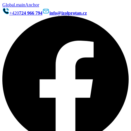
Global.mainAnchor
+420
724 966 794
info@izolprotan.cz