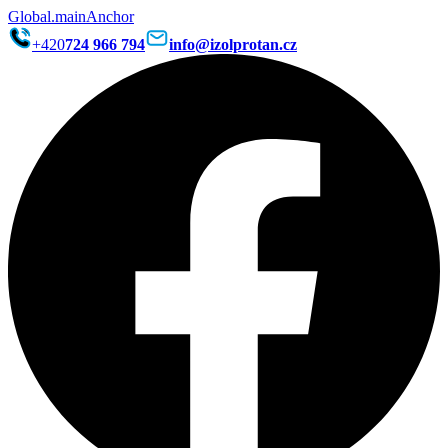
Global.mainAnchor
+420
724 966 794
info@izolprotan.cz