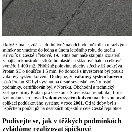
I když zima je, zdá se, definitivně na odchodu, několika mrazivými
snímky se vracíme do ledna a února letošního roku do areálu
Křivolík u České Třebové. 19. ledna tam naše skupina izolatérů
zahájila rekonstrukci střešního pláště na skladové hale o celkové
výměře 1 400 m2. Přibližně polovinu plochy střechy již pokrývá
Protan SE o tloušťce 1,5 mm. Po dohodě s investorem byl použit
vakuový systém kotvení. Dodejme, že
vakuový systém kotvení
pásů Protan SE byl vyvinut na drsné severské povětrnostní
podmínky, certifikován byl v Norsku. Obchodní a technický
zástupce firmy Protan pro Českou a Slovenskou republiku, firma
Izolprotan s.r.o., uvedl
vakuový systém kotvení
na trh svou první
aplikací podtlakového systému v roce
2001
. Od té doby byl s
úspěchem použit již na desítkách objektů v celé České republice.
Podívejte se, jak v těžkých podmínkách
zvládáme realizovat špičkové