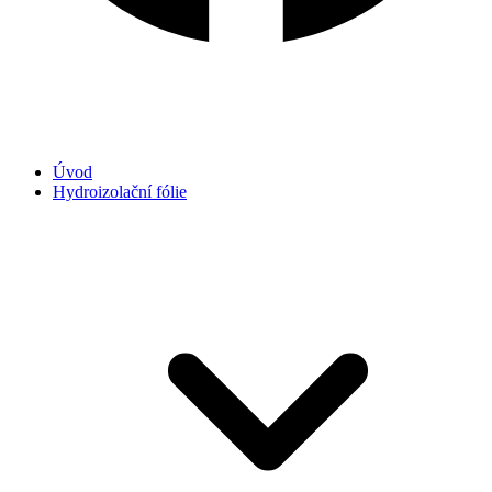
Úvod
Hydroizolační fólie