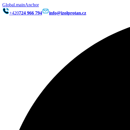
Global.mainAnchor
+420
724 966 794
info@izolprotan.cz