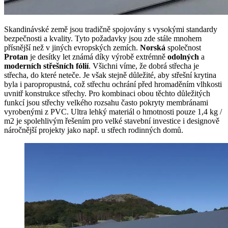
Skandinávské země jsou tradičně spojovány s vysokými standardy
bezpečnosti a kvality. Tyto požadavky jsou zde stále mnohem
přísnější než v jiných evropských zemích.
Norská
společnost
Protan
je desítky let známá díky výrobě extrémně
odolných
a
moderních střešních fólií
. Všichni víme, že dobrá střecha je
střecha, do které neteče. Je však stejně důležité, aby střešní krytina
byla i paropropustná, což střechu ochrání před hromaděním vlhkosti
uvnitř konstrukce střechy. Pro kombinaci obou těchto důležitých
funkcí jsou střechy velkého rozsahu často pokryty membránami
vyrobenými z PVC. Ultra lehký materiál o hmotnosti pouze 1,4 kg /
m2 je spolehlivým řešením pro velké stavební investice i designově
náročnější projekty jako např. u střech rodinných domů.