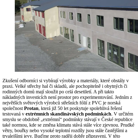
Zkušení odborníci si vybírají výrobky a materiály, které obstály v
praxi. Velké střechy hal či skladů, ale pochopitelně i obytných či
rodinných domů mají sloužit po celá desetiletí. A při takto
nákladných investicích není prostor pro experimentování. Jedním z
největších světových výrobců střešních fólií z PVC je norská
společnost
Protan
, která již 50 let poskytuje spolehlivá řešení
testovaná v
extrémních skandinávských podmínkách
. V určitém
smyslu se obdobně „extrémní“ podmínky stávají v České republice
také normou, kde se změna klimatu stává stále více zjevnou. Prudké
větry, bouřky nebo vysoké teplotní rozdíly jsou stále častějšími a
trvalejšími jevy. Buďme proto raději dobře připraveni. V této