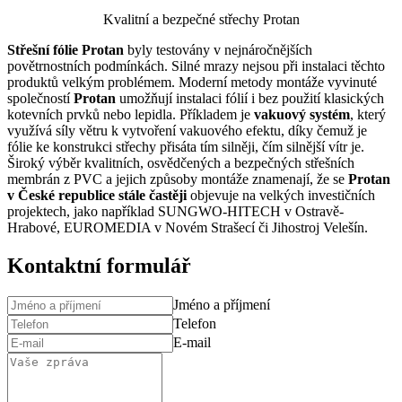
Kvalitní a bezpečné střechy Protan
Střešní fólie Protan
byly testovány v nejnáročnějších
povětrnostních podmínkách. Silné mrazy nejsou při instalaci těchto
produktů velkým problémem. Moderní metody montáže vyvinuté
společností
Protan
umožňují instalaci fólií i bez použití klasických
kotevních prvků nebo lepidla. Příkladem je
vakuový systém
, který
využívá síly větru k vytvoření vakuového efektu, díky čemuž je
fólie ke konstrukci střechy přisáta tím silněji, čím silnější vítr je.
Široký výběr kvalitních, osvědčených a bezpečných střešních
membrán z PVC a jejich způsoby montáže znamenají, že se
Protan
v České republice stále častěji
objevuje na velkých investičních
projektech, jako například SUNGWO-HITECH v Ostravě-
Hrabové, EUROMEDIA v Novém Strašecí či Jihostroj Velešín.
Kontaktní formulář
Jméno a příjmení
Telefon
E-mail