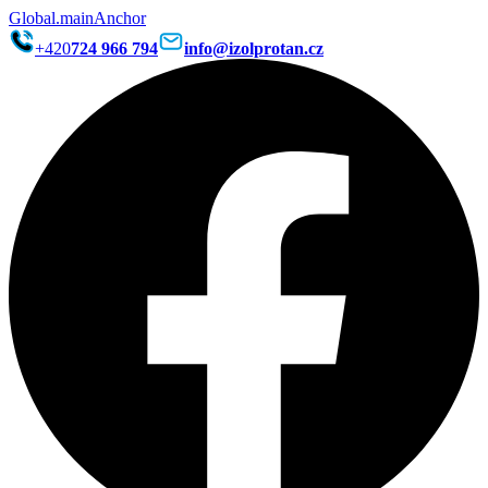
Global.mainAnchor
+420
724 966 794
info@izolprotan.cz