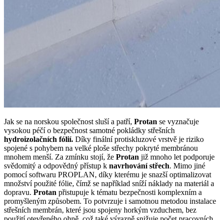
Jak se na norskou společnost sluší a patří,
Protan
se vyznačuje
vysokou péčí o bezpečnost samotné pokládky střešních
hydroizolačních fólií.
Díky finální protiskluzové vrstvě je riziko
spojené s pohybem na velké ploše střechy pokryté membránou
mnohem menší. Za zmínku stojí, že
Protan
již mnoho let podporuje
svědomitý a odpovědný přístup k
navrhování střech
. Mimo jiné
pomocí softwaru PROPLAN, díky kterému je snazší optimalizovat
množství použité fólie, čímž se například sníží náklady na materiál a
dopravu.
Protan
přistupuje k tématu bezpečnosti komplexním a
promyšleným způsobem. To potvrzuje i samotnou metodou instalace
střešních membrán, které jsou spojeny horkým vzduchem, bez
použití otevřeného ohně, což také výrazně snižuje počet pracovních