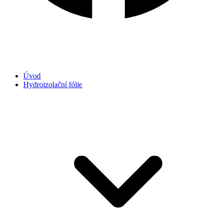
Úvod
Hydroizolační fólie