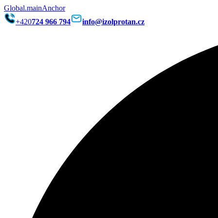
Global.mainAnchor
+420
724 966 794
info@izolprotan.cz