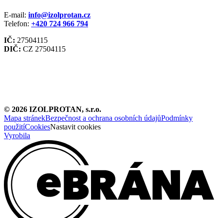
E-mail:
info@izolprotan.cz
Telefon:
+420
724 966 794
IČ:
27504115
DIČ:
CZ 27504115
©
2026
IZOLPROTAN, s.r.o.
Mapa stránek
Bezpečnost a ochrana osobních údajů
Podmínky
použití
Cookies
Nastavit cookies
Vyrobila