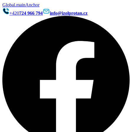
Global.mainAnchor
+420
724 966 794
info@izolprotan.cz