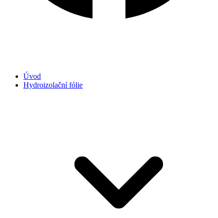
Úvod
Hydroizolační fólie