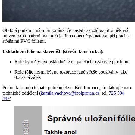
Období podzimu nám připomíná, že nastal čas zdůraznit si některá
preventivní opatření, na která je třeba obecně pamatovat při práci se
střešními PVC fóliemi.
Uskladnění fólie na staveništi (střešní konstrukci):
Role by měly být uskladněné na paletách a zakryté plachtou
Role fólie nesmí být na rozpracované střeše používány jako
dočasná zátěž
Pokud k tomuto tématu potřebujete další informace, kontaktujte naše
technické oddělení (
kamila.vachova@izolprotan.cz
, tel.
725 594
437
)