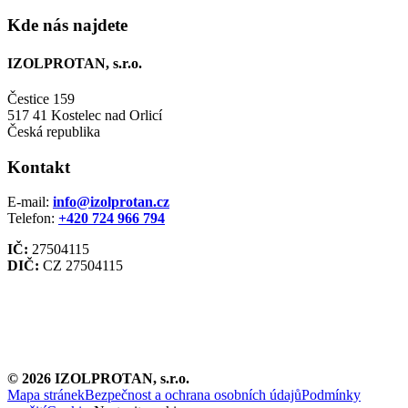
Kde nás najdete
IZOLPROTAN, s.r.o.
Čestice 159
517 41 Kostelec nad Orlicí
Česká republika
Kontakt
E-mail:
info@izolprotan.cz
Telefon:
+420
724 966 794
IČ:
27504115
DIČ:
CZ 27504115
©
2026
IZOLPROTAN, s.r.o.
Mapa stránek
Bezpečnost a ochrana osobních údajů
Podmínky