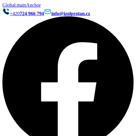
Global.mainAnchor
+420
724 966 794
info@izolprotan.cz