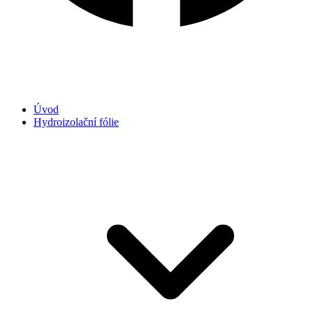
Úvod
Hydroizolační fólie