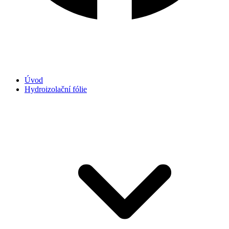
Úvod
Hydroizolační fólie