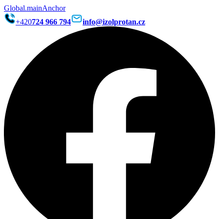
Global.mainAnchor
+420
724 966 794
info@izolprotan.cz