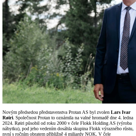
Novým předsedou představenstva Protan AS byl zvolen
Lars Ivar
Røiri
. Společnost Protan to oznámila na valné hromadě dne 4. ledna
2024. Røiri působil od roku 2000 v čele Flokk Holding AS (výroba
nábytku), pod jeho vedením dosáhla skupina Flokk výrazného růstu,
nyní s ročním obratem přibližně 4 miliardy NOK. V čele