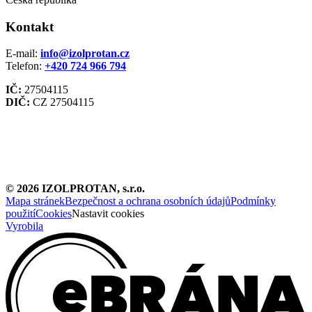
Kontakt
E-mail:
info@izolprotan.cz
Telefon:
+420
724 966 794
IČ:
27504115
DIČ:
CZ 27504115
©
2026
IZOLPROTAN, s.r.o.
Mapa stránek
Bezpečnost a ochrana osobních údajů
Podmínky
použití
Cookies
Nastavit cookies
Vyrobila