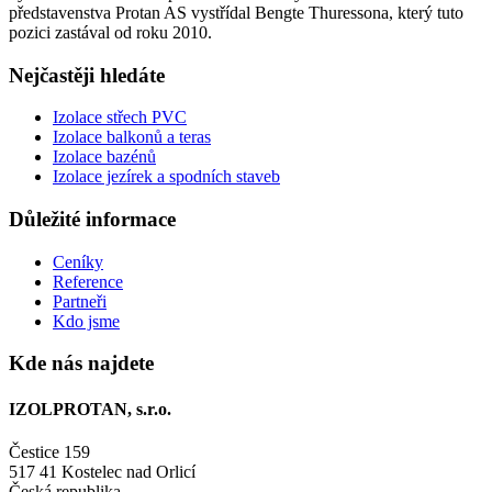
představenstva Protan AS vystřídal Bengte Thuressona, který tuto
pozici zastával od roku 2010.
Nejčastěji hledáte
Izolace střech PVC
Izolace balkonů a teras
Izolace bazénů
Izolace jezírek a spodních staveb
Důležité informace
Ceníky
Reference
Partneři
Kdo jsme
Kde nás najdete
IZOLPROTAN, s.r.o.
Čestice 159
517 41 Kostelec nad Orlicí
Česká republika