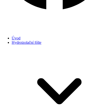
Úvod
Hydroizolační fólie