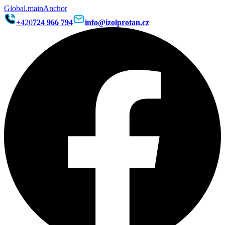
Global.mainAnchor
+420
724 966 794
info@izolprotan.cz