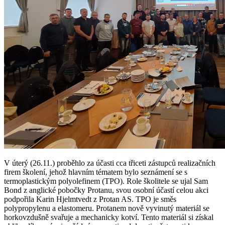
V úterý (26.11.) proběhlo za účasti cca třiceti zástupců realizačních
firem školení, jehož hlavním tématem bylo seznámení se s
termoplastickým polyolefinem (TPO). Role školitele se ujal Sam
Bond z anglické pobočky Protanu, svou osobní účastí celou akci
podpořila Karin Hjelmtvedt z Protan AS. TPO je směs
polypropylenu a elastomeru. Protanem nově vyvinutý materiál se
horkovzdušně svařuje a mechanicky kotví. Tento materiál si získal