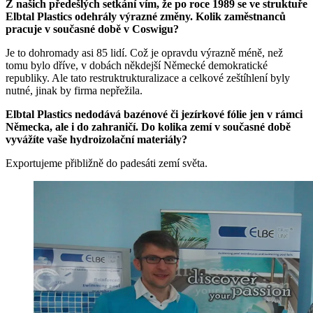
Z našich předešlých setkání vím, že po roce 1989 se ve struktuře
Elbtal Plastics odehrály výrazné změny. Kolik zaměstnanců
pracuje v současné době v Coswigu?
Je to dohromady asi 85 lidí. Což je opravdu výrazně méně, než
tomu bylo dříve, v dobách někdejší Německé demokratické
republiky. Ale tato restruktrukturalizace a celkové zeštíhlení byly
nutné, jinak by firma nepřežila.
Elbtal Plastics nedodává bazénové či jezírkové fólie jen v rámci
Německa, ale i do zahraničí. Do kolika zemí v současné době
vyvážíte vaše hydroizolační materiály?
Exportujeme přibližně do padesáti zemí světa.