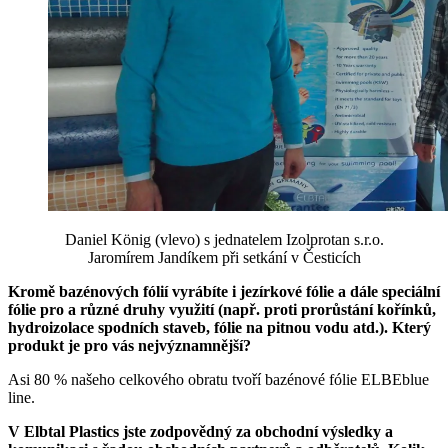
Daniel König (vlevo) s jednatelem Izolprotan s.r.o.
Jaromírem Jandíkem při setkání v Česticích
Kromě bazénových fólií vyrábíte i jezírkové fólie a dále speciální
fólie pro a různé druhy využití (např. proti prorůstání kořínků,
hydroizolace spodních staveb, fólie na pitnou vodu atd.). Který
produkt je pro vás nejvýznamnější?
Asi 80 % našeho celkového obratu tvoří bazénové fólie ELBEblue
line.
V Elbtal Plastics jste zodpovědný za obchodní výsledky a