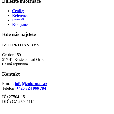
Důležité informace
Ceníky
Reference
Partneři
Kdo jsme
Kde nás najdete
IZOLPROTAN, s.r.o.
Čestice 159
517 41 Kostelec nad Orlicí
Česká republika
Kontakt
E-mail:
info@izolprotan.cz
Telefon:
+420
724 966 794
IČ:
27504115
DIČ:
CZ 27504115