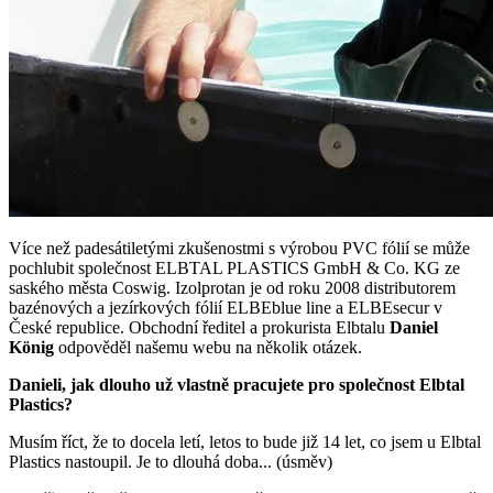
Více než padesátiletými zkušenostmi s výrobou PVC fólií se může
pochlubit společnost ELBTAL PLASTICS GmbH & Co. KG ze
saského města Coswig. Izolprotan je od roku 2008 distributorem
bazénových a jezírkových fólií ELBEblue line a ELBEsecur v
České republice. Obchodní ředitel a prokurista Elbtalu
Daniel
König
odpověděl našemu webu na několik otázek.
Danieli, jak dlouho už vlastně pracujete pro společnost Elbtal
Plastics?
Musím říct, že to docela letí, letos to bude již 14 let, co jsem u Elbtal
Plastics nastoupil. Je to dlouhá doba... (úsměv)