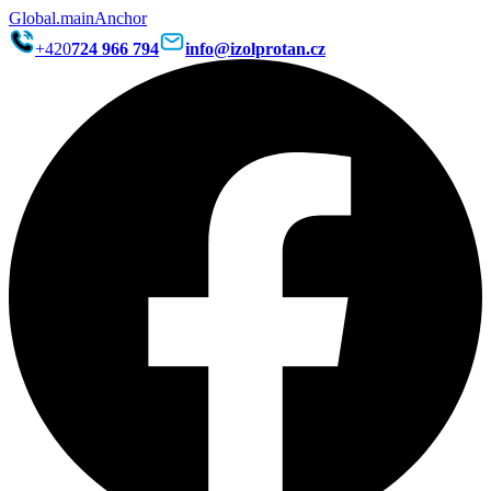
Global.mainAnchor
+420
724 966 794
info@izolprotan.cz