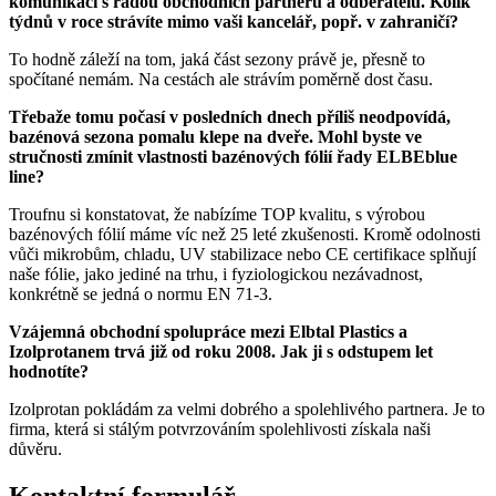
komunikaci s řadou obchodních partnerů a odběratelů. Kolik
týdnů v roce strávíte mimo vaši kancelář, popř. v zahraničí?
To hodně záleží na tom, jaká část sezony právě je, přesně to
spočítané nemám. Na cestách ale strávím poměrně dost času.
Třebaže tomu počasí v posledních dnech příliš neodpovídá,
bazénová sezona pomalu klepe na dveře. Mohl byste ve
stručnosti zmínit vlastnosti bazénových fólií řady ELBEblue
line?
Troufnu si konstatovat, že nabízíme TOP kvalitu, s výrobou
bazénových fólií máme víc než 25 leté zkušenosti. Kromě odolnosti
vůči mikrobům, chladu, UV stabilizace nebo CE certifikace splňují
naše fólie, jako jediné na trhu, i fyziologickou nezávadnost,
konkrétně se jedná o normu EN 71-3.
Vzájemná obchodní spolupráce mezi Elbtal Plastics a
Izolprotanem trvá již od roku 2008. Jak ji s odstupem let
hodnotíte?
Izolprotan pokládám za velmi dobrého a spolehlivého partnera. Je to
firma, která si stálým potvrzováním spolehlivosti získala naši
důvěru.
Kontaktní formulář