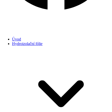
Úvod
Hydroizolační fólie