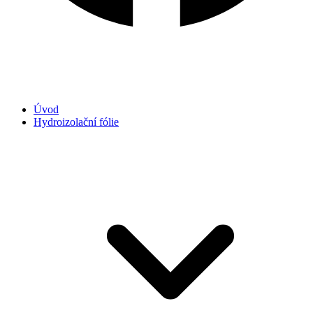
Úvod
Hydroizolační fólie