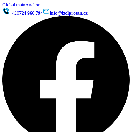
Global.mainAnchor
+420
724 966 794
info@izolprotan.cz