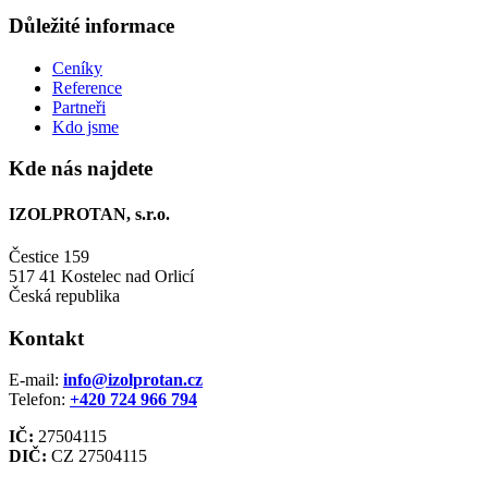
Důležité informace
Ceníky
Reference
Partneři
Kdo jsme
Kde nás najdete
IZOLPROTAN, s.r.o.
Čestice 159
517 41 Kostelec nad Orlicí
Česká republika
Kontakt
E-mail:
info@izolprotan.cz
Telefon:
+420
724 966 794
IČ:
27504115
DIČ:
CZ 27504115