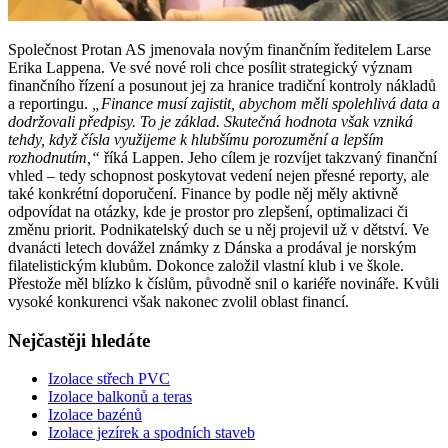
Společnost Protan AS jmenovala novým finančním ředitelem Larse
Erika Lappena. Ve své nové roli chce posílit strategický význam
finančního řízení a posunout jej za hranice tradiční kontroly nákladů
a reportingu.
„Finance musí zajistit, abychom měli spolehlivá data a
dodržovali předpisy. To je základ. Skutečná hodnota však vzniká
tehdy, když čísla využijeme k hlubšímu porozumění a lepším
rozhodnutím,“
říká Lappen. Jeho cílem je rozvíjet takzvaný finanční
vhled – tedy schopnost poskytovat vedení nejen přesné reporty, ale
také konkrétní doporučení. Finance by podle něj měly aktivně
odpovídat na otázky, kde je prostor pro zlepšení, optimalizaci či
změnu priorit. Podnikatelský duch se u něj projevil už v dětství. Ve
dvanácti letech dovážel známky z Dánska a prodával je norským
filatelistickým klubům. Dokonce založil vlastní klub i ve škole.
Přestože měl blízko k číslům, původně snil o kariéře novináře. Kvůli
vysoké konkurenci však nakonec zvolil oblast financí.
Nejčastěji hledáte
Izolace střech PVC
Izolace balkonů a teras
Izolace bazénů
Izolace jezírek a spodních staveb