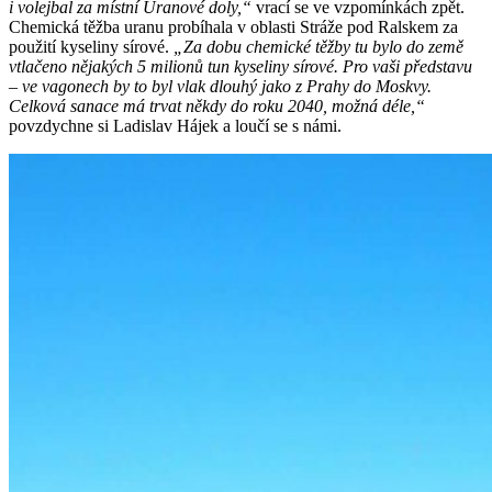
i volejbal za místní Uranové doly,“
vrací se ve vzpomínkách zpět.
Chemická těžba uranu probíhala v oblasti Stráže pod Ralskem za
použití kyseliny sírové.
„Za dobu chemické těžby tu bylo do země
vtlačeno nějakých 5 milionů tun kyseliny sírové. Pro vaši představu
– ve vagonech by to byl vlak dlouhý jako z Prahy do Moskvy.
Celková sanace má trvat někdy do roku 2040, možná déle,“
povzdychne si Ladislav Hájek a loučí se s námi.