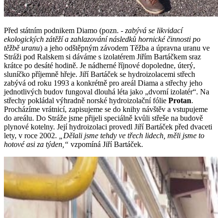
Před státním podnikem Diamo (pozn. -
zabývá se likvidací
ekologických zátěží a zahlazování následků hornické činnosti po
těžbě uranu
) a jeho odštěpným závodem Těžba a úpravna uranu ve
Stráži pod Ralskem si dáváme s izolatérem Jiřím Bartáčkem sraz
krátce po desáté hodině. Je nádherné říjnové dopoledne, úterý,
sluníčko příjemně hřeje. Jiří Bartáček se hydroizolacemi střech
zabývá od roku 1993 a konkrétně pro areál Diama a střechy jeho
jednotlivých budov fungoval dlouhá léta jako „dvorní izolatér“. Na
střechy pokládal výhradně norské hydroizolační fólie
Protan
.
Procházíme vrátnicí, zapisujeme se do knihy návštěv a vstupujeme
do areálu. Do Stráže jsme přijeli speciálně kvůli střeše na budově
plynové kotelny. Její hydroizolaci provedl Jiří Bartáček před dvaceti
lety, v roce 2002.
„Dělali jsme tehdy ve třech lidech, měli jsme to
hotové asi za týden,“
vzpomíná Jiří Bartáček.