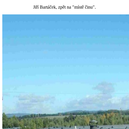
Jiří Bartáček, zpět na "místě činu".