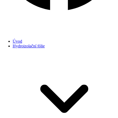
Úvod
Hydroizolační fólie