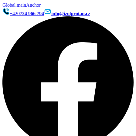
Global.mainAnchor
+420
724 966 794
info@izolprotan.cz