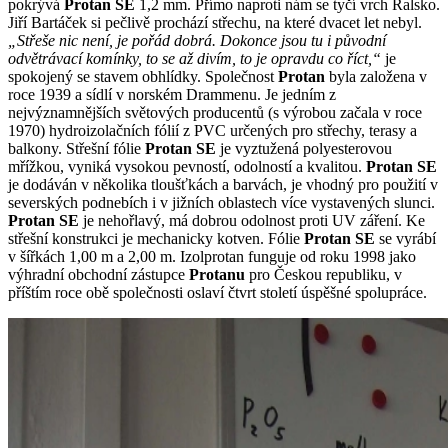
pokrývá
Protan SE
1,2 mm. Přímo naproti nám se tyčí vrch Ralsko.
Jiří Bartáček si pečlivě prochází střechu, na které dvacet let nebyl.
„Střeše nic není, je pořád dobrá. Dokonce jsou tu i původní
odvětrávací komínky, to se až divím, to je opravdu co říct,“
je
spokojený se stavem obhlídky. Společnost
Protan
byla založena v
roce 1939 a sídlí v norském Drammenu. Je jedním z
nejvýznamnějších světových producentů (s výrobou začala v roce
1970) hydroizolačních fólií z PVC určených pro střechy, terasy a
balkony. Střešní fólie
Protan SE
je vyztužená polyesterovou
mřížkou, vyniká vysokou pevností, odolností a kvalitou.
Protan SE
je dodáván v několika tloušťkách a barvách, je vhodný pro použití v
severských podnebích i v jižních oblastech více vystavených slunci.
Protan SE
je nehořlavý, má dobrou odolnost proti UV záření. Ke
střešní konstrukci je mechanicky kotven. Fólie
Protan SE
se vyrábí
v šířkách 1,00 m a 2,00 m. Izolprotan funguje od roku 1998 jako
výhradní obchodní zástupce
Protanu
pro Českou republiku, v
příštím roce obě společnosti oslaví čtvrt století úspěšné spolupráce.