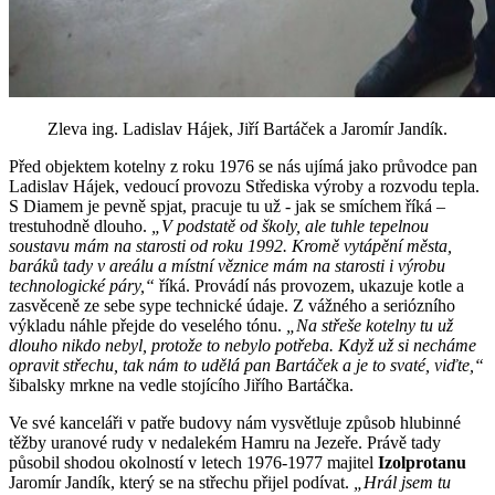
Zleva ing. Ladislav Hájek, Jiří Bartáček a Jaromír Jandík.
Před objektem kotelny z roku 1976 se nás ujímá jako průvodce pan
Ladislav Hájek, vedoucí provozu Střediska výroby a rozvodu tepla.
S Diamem je pevně spjat, pracuje tu už - jak se smíchem říká –
trestuhodně dlouho.
„V podstatě od školy, ale tuhle tepelnou
soustavu mám na starosti od roku 1992. Kromě vytápění města,
baráků tady v areálu a místní věznice mám na starosti i výrobu
technologické páry,“
říká. Provádí nás provozem, ukazuje kotle a
zasvěceně ze sebe sype technické údaje. Z vážného a seriózního
výkladu náhle přejde do veselého tónu.
„Na střeše kotelny tu už
dlouho nikdo nebyl, protože to nebylo potřeba. Když už si necháme
opravit střechu, tak nám to udělá pan Bartáček a je to svaté, viďte,“
šibalsky mrkne na vedle stojícího Jiřího Bartáčka.
Ve své kanceláři v patře budovy nám vysvětluje způsob hlubinné
těžby uranové rudy v nedalekém Hamru na Jezeře. Právě tady
působil shodou okolností v letech 1976-1977 majitel
Izolprotanu
Jaromír Jandík, který se na střechu přijel podívat.
„Hrál jsem tu